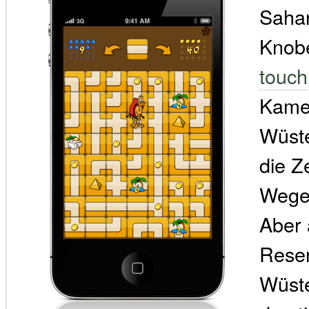
Sahar
Knobe
touch
Kamel
Wüste
die Z
Wege 
Aber 
Reser
Wüst