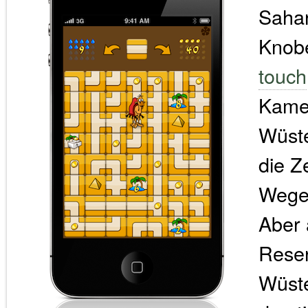
Sahar
Knobe
touch
Kamel
Wüste
die Z
Wege 
Aber 
Reser
Wüst